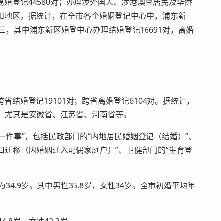
、离婚登记44580对；办理涉外国人、涉港澳台居民及华侨
国家和地区。据统计，在全市各个婚姻登记中心中，浦东新
三，其中浦东新区婚登中心办理结婚登记16691对，离婚
跨省结婚登记19101对；跨省离婚登记6104对。据统计，
，尤其是安徽省、江苏省、河南省等。
民婚育一件事”，包括民政部门的“内地居民婚姻登记（结婚）”、
口迁移（因婚姻迁入配偶家庭户）”、卫健部门的“生育登
34.9岁。其中男性35.8岁，女性34岁。全市初婚平均年