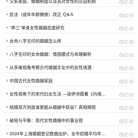
父系家庭、婚姻制度以及其对女性的压迫机制
02-08
民法（成年年齢関係）改正 Ｑ&Ａ
02-08
“奔三”单身女性婚姻态度研究
02-08
女命八字无印的婚姻怎么样
02-08
八字无印的女命婚姻：情感模式与命理解析
02-08
从多维视角考察古代婚姻文化中的女性境遇
02-08
中国古代女性婚姻家庭
02-08
女性视角下的宋代妇女生活 —读伊沛霞著《内闱——宋代的婚姻和妇女生活》
02-08
结婚双方到底谁更能从婚姻中获益？真相揭晓
02-08
破局与平衡：现代女性婚姻中的事业观
02-08
2024年上海婚姻登记数据出炉，全市初婚平均年龄30.1岁
02-08